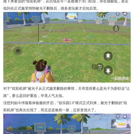
接下来要说的“炫彩机师”，从出场至今一直都属于冷门职业，存在感极低，甚至
低到在正式服里悄悄被光子删除后，很多老玩家才后知后觉。
对于“炫彩机师”被光子从正式服里删除的事情，天哥觉得要么是光子为新职业“让
路”，要么是回炉重造，毕竟人气太低。
没想到如今伴随着体验服的开启，“创乐园2.0”模式正式到来，被光子删除的“炫
彩机师”也再次出现了，而且还是焕然一新，总算变强大了。